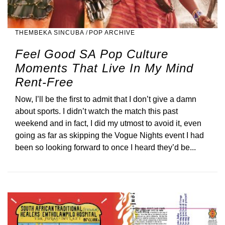
THEMBEKA SINCUBA
/
POP ARCHIVE
Feel Good SA Pop Culture
Moments That Live In My Mind
Rent-Free
Now, I’ll be the first to admit that I don’t give a damn
about sports. I didn’t watch the match this past
weekend and in fact, I did my utmost to avoid it, even
going as far as skipping the Vogue Nights event I had
been so looking forward to once I heard they’d be...