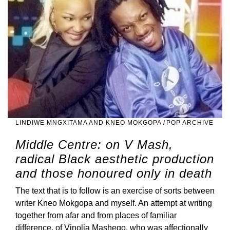
LINDIWE MNGXITAMA AND KNEO MOKGOPA
/
POP ARCHIVE
Middle Centre: on V Mash,
radical Black aesthetic production
and those honoured only in death
The text that is to follow is an exercise of sorts between
writer Kneo Mokgopa and myself. An attempt at writing
together from afar and from places of familiar
difference, of Vinolia Mashego, who was affectionally