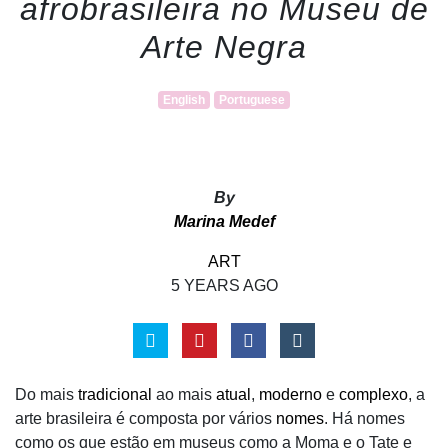
afrobrasileira no Museu de
Arte Negra
English
Portuguese
By
Marina Medef
ART
5 YEARS AGO
Do mais
tradicional
ao mais
atual
,
moderno
e
complexo
, a
arte brasileira é composta por vários
nomes
. Há nomes
como os que estão em museus como a Moma e o Tate e